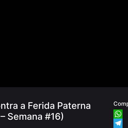
ntra a Ferida Paterna
Comp
l – Semana #16)
Whats