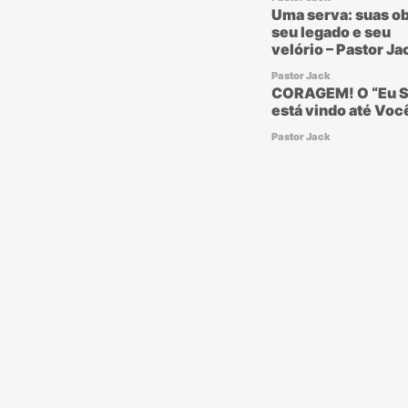
Uma serva: suas ob
seu legado e seu
velório – Pastor Ja
Pastor Jack
CORAGEM! O “Eu S
está vindo até Voc
Pastor Jack