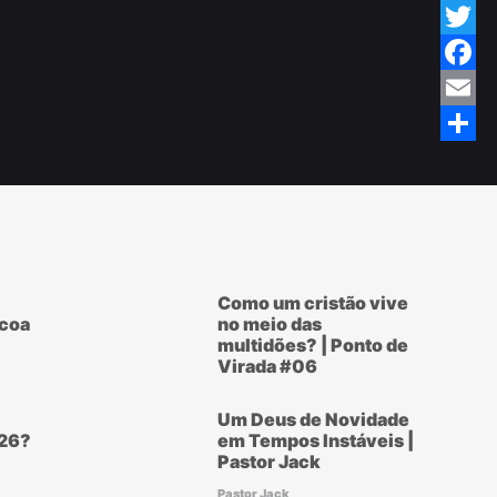
Teleg
Twitte
Faceb
Email
Share
Como um cristão vive
scoa
no meio das
multidões? | Ponto de
Virada #06
Um Deus de Novidade
26?
em Tempos Instáveis |
Pastor Jack
Pastor Jack