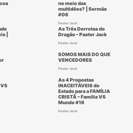
scoa
no meio das
multidões? | Sermão
#06
Pastor Jack
ade
As Três Derrotas do
is |
Dragão – Pastor Jack
Pastor Jack
SOMOS MAIS DO QUE
or
VENCEDORES
Pastor Jack
As 4 Propostas
 VS
INACEITÁVEIS do
Estado para a FAMÍLIA
CRISTÃ – Família VS
Mundo #16
Pastor Jack