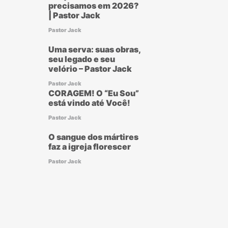
precisamos em 2026?
| Pastor Jack
Pastor Jack
Uma serva: suas obras,
seu legado e seu
velório – Pastor Jack
Pastor Jack
CORAGEM! O “Eu Sou”
está vindo até Você!
Pastor Jack
O sangue dos mártires
faz a igreja florescer
Pastor Jack