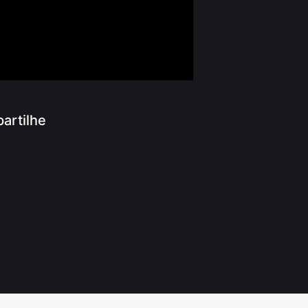
artilhe
App
ram
r
ook