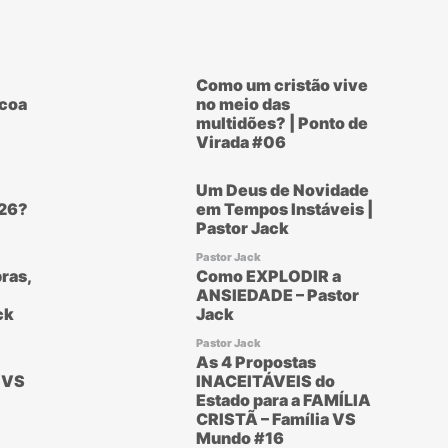
Como um cristão vive
scoa
no meio das
multidões? | Ponto de
Virada #06
Um Deus de Novidade
26?
em Tempos Instáveis |
Pastor Jack
Pastor Jack
ras,
Como EXPLODIR a
ANSIEDADE – Pastor
ck
Jack
Pastor Jack
As 4 Propostas
 VS
INACEITÁVEIS do
Estado para a FAMÍLIA
CRISTÃ – Família VS
Mundo #16