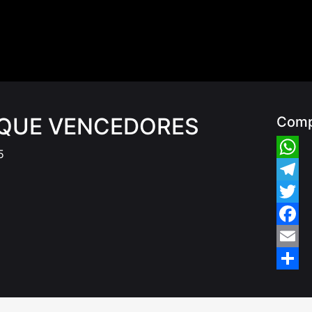
 QUE VENCEDORES
Comp
5
Whats
Teleg
Twitte
Faceb
Email
Share