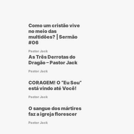
Como um cristão vive
no meio das
multidões? | Sermão
#06
Pastor Jack
As Três Derrotas do
Dragão – Pastor Jack
Pastor Jack
CORAGEM! O “Eu Sou”
está vindo até Você!
Pastor Jack
O sangue dos mártires
faz a igreja florescer
Pastor Jack