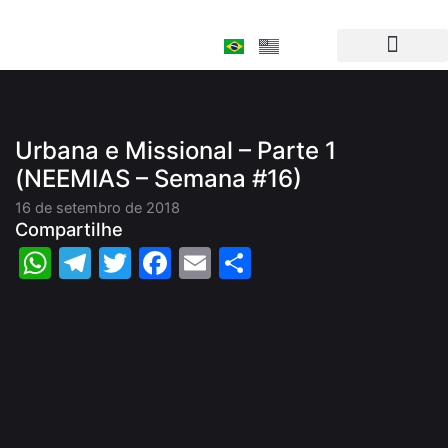
Ir
para
o
conteúdo
Urbana e Missional – Parte 1
(NEEMIAS – Semana #16)
16 de setembro de 2018
Compartilhe
WhatsApp
Telegram
Twitter
Facebook
Email
Share