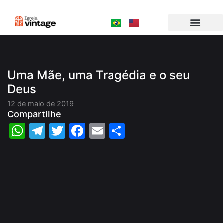
Ir
para
o
conteúdo
Uma Mãe, uma Tragédia e o seu
Deus
12 de maio de 2019
Compartilhe
WhatsApp
Telegram
Twitter
Facebook
Email
Share