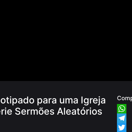
tipado para uma Igreja
Comp
érie Sermões Aleatórios
Whats
Teleg