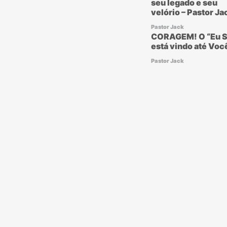
seu legado e seu
velório – Pastor Ja
Pastor Jack
CORAGEM! O “Eu S
está vindo até Voc
Pastor Jack