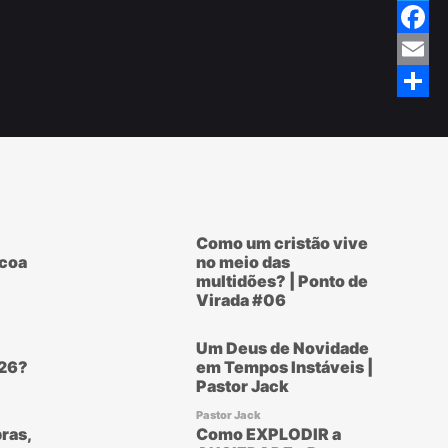
Twitte
Faceb
Email
Share
Como um cristão vive
scoa
no meio das
multidões? | Ponto de
Virada #06
Um Deus de Novidade
26?
em Tempos Instáveis |
Pastor Jack
Pastor Jack
ras,
Como EXPLODIR a