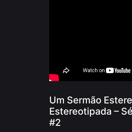
Um Sermão Estereo
Estereotipada – S
#2