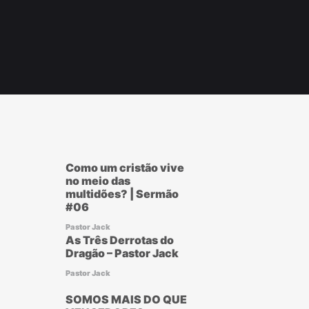
r
ook
Como um cristão vive
no meio das
multidões? | Sermão
#06
Pastor Jack
As Três Derrotas do
Dragão – Pastor Jack
Pastor Jack
SOMOS MAIS DO QUE