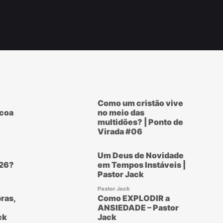
Como um cristão vive
scoa
no meio das
multidões? | Ponto de
Virada #06
Um Deus de Novidade
26?
em Tempos Instáveis |
Pastor Jack
Pastor Jack
ras,
Como EXPLODIR a
ANSIEDADE – Pastor
ck
Jack