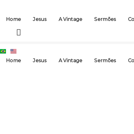
Ir
para
o
Home
Jesus
A Vintage
Sermões
Co
conteúdo
Home
Jesus
A Vintage
Sermões
Co