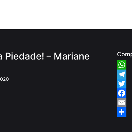
da Piedade! – Mariane
Comp
Whats
2020
Teleg
Twitte
Faceb
Email
Share