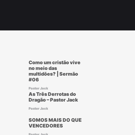
Como um cristão vive
no meio das
multidões? | Sermão
#06
Pastor Jack
As Três Derrotas do
Dragão – Pastor Jack
Pastor Jack
SOMOS MAIS DO QUE
VENCEDORES
Pastor Jack