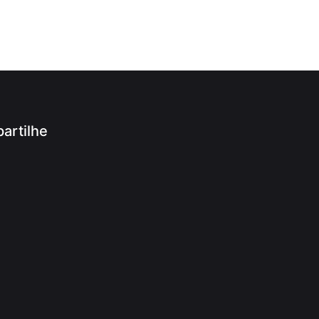
artilhe
App
ram
r
ook