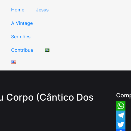
Home
Jesus
A Vintage
Sermões
Contribua
u Corpo (Cântico Dos
Comp
Whats
Teleg