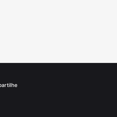
artilhe
App
ram