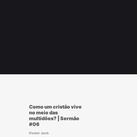
r
ook
Como um cristão vive
no meio das
multidões? | Sermão
#06
Pastor Jack