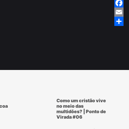
Twitte
Faceb
Email
Share
Como um cristão vive
scoa
no meio das
multidões? | Ponto de
Virada #06