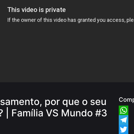
asamento, por que o seu
Comp
? | Família VS Mundo #3
Whats
Teleg