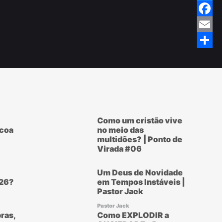
Twitte
Faceb
Email
Share
Como um cristão vive
scoa
no meio das
multidões? | Ponto de
Virada #06
Um Deus de Novidade
26?
em Tempos Instáveis |
Pastor Jack
Pastor Jack
ras,
Como EXPLODIR a