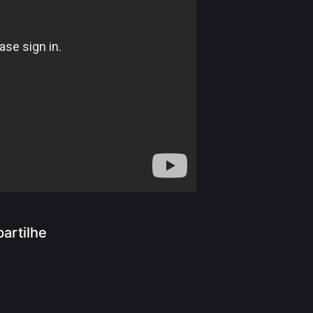
artilhe
App
ram