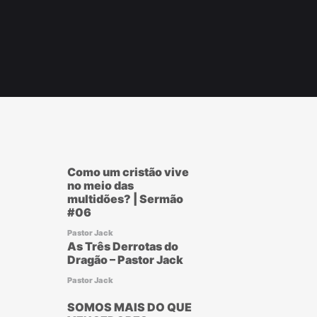
r
ook
Como um cristão vive
no meio das
multidões? | Sermão
#06
Pastor Jack
As Três Derrotas do
Dragão – Pastor Jack
Pastor Jack
SOMOS MAIS DO QUE