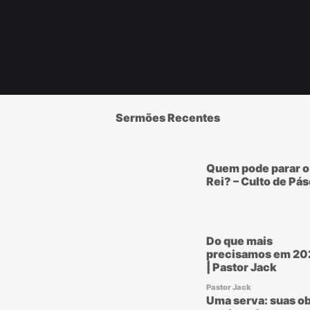
Sermões Recentes
Quem pode parar o
Rei? – Culto de Pá
Do que mais
precisamos em 20
| Pastor Jack
Pastor Jack
Uma serva: suas ob