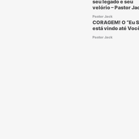
seu legado e seu
velório – Pastor Ja
Pastor Jack
CORAGEM! O “Eu S
está vindo até Voc
Pastor Jack