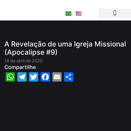
Ir
para
o
conteúdo
A Revelação de uma Igreja Missional
(Apocalipse #9)
19 de abril de 2020
Compartilhe
WhatsApp
Telegram
Twitter
Facebook
Email
Share