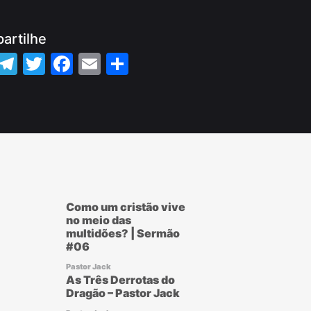
artilhe
WhatsApp
Telegram
Twitter
Facebook
Email
Share
Como um cristão vive
no meio das
multidões? | Sermão
#06
Pastor Jack
As Três Derrotas do
Dragão – Pastor Jack