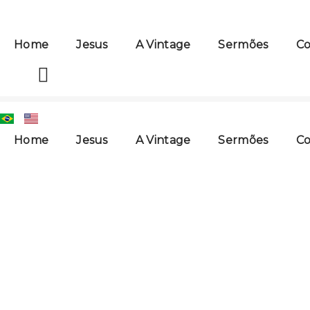
Ir
para
o
Home
Jesus
A Vintage
Sermões
Co
conteúdo
Home
Jesus
A Vintage
Sermões
Co