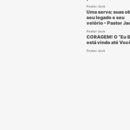
Pastor Jack
Uma serva: suas ob
seu legado e seu
velório – Pastor Ja
Pastor Jack
CORAGEM! O “Eu S
está vindo até Voc
Pastor Jack