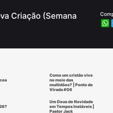
ova Criação (Semana
Comp
Como um cristão vive
scoa
no meio das
multidões? | Ponto de
Virada #06
Um Deus de Novidade
26?
em Tempos Instáveis |
Pastor Jack