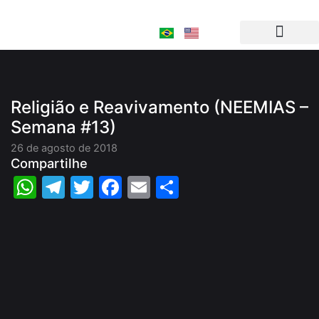
Ir
para
o
conteúdo
Religião e Reavivamento (NEEMIAS –
Semana #13)
26 de agosto de 2018
Compartilhe
WhatsApp
Telegram
Twitter
Facebook
Email
Share