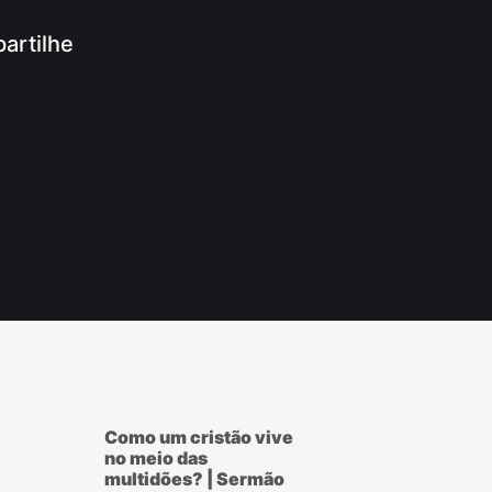
artilhe
App
ram
r
ook
Como um cristão vive
no meio das
multidões? | Sermão