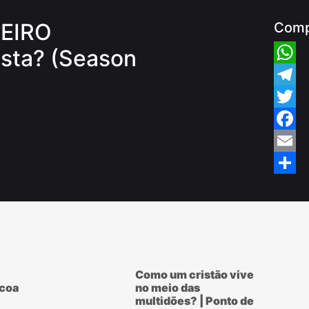
DEIRO
Comp
sta? (Season
Whats
Teleg
Twitte
Faceb
Email
Share
Como um cristão vive
scoa
no meio das
multidões? | Ponto de