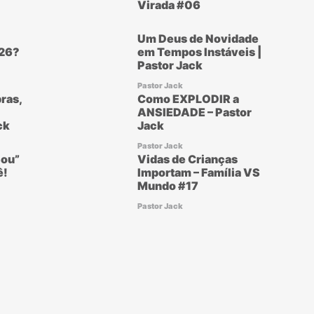
Virada #06
Um Deus de Novidade
26?
em Tempos Instáveis |
Pastor Jack
Pastor Jack
ras,
Como EXPLODIR a
ANSIEDADE – Pastor
ck
Jack
Pastor Jack
ou”
Vidas de Crianças
ê!
Importam – Família VS
Mundo #17
Pastor Jack