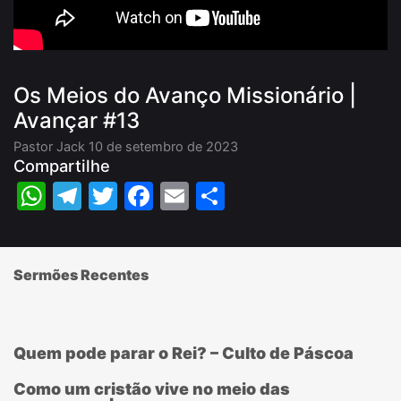
Os Meios do Avanço Missionário |
Avançar #13
Pastor Jack
10 de setembro de 2023
Compartilhe
WhatsApp
Telegram
Twitter
Facebook
Email
Share
Sermões Recentes
Quem pode parar o Rei? – Culto de Páscoa
Como um cristão vive no meio das