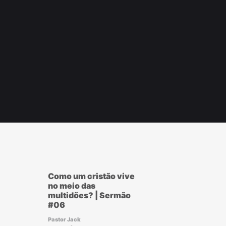
r
ook
Como um cristão vive
no meio das
multidões? | Sermão
#06
Pastor Jack