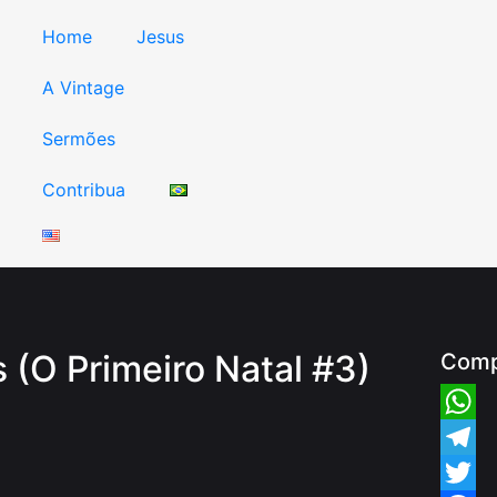
Home
Jesus
A Vintage
Sermões
Contribua
 (O Primeiro Natal #3)
Comp
Whats
Teleg