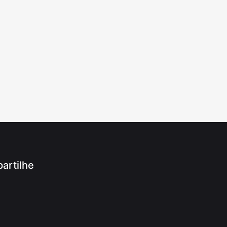
artilhe
App
ram