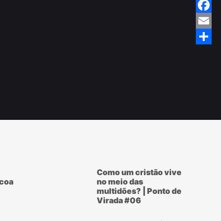
Twitte
Faceb
Email
Share
Como um cristão vive
scoa
no meio das
multidões? | Ponto de
Virada #06