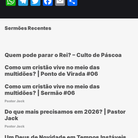
WhatsApp
Telegram
Twitter
Facebook
Email
Share
Sermões Recentes
Quem pode parar o Rei? – Culto de Páscoa
Como um cristão vive no meio das
multidões? | Ponto de Virada #06
Como um cristão vive no meio das
multidões? | Sermão #06
Pastor Jack
Do que mais precisamos em 2026? | Pastor
Jack
Pastor Jack
Um Deus de Novidade em Tempos Instáveis