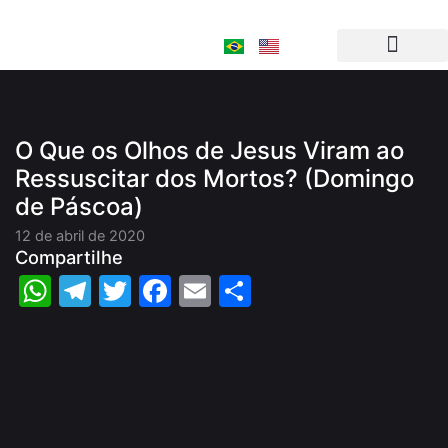
Ir
para
o
conteúdo
O Que os Olhos de Jesus Viram ao
Ressuscitar dos Mortos? (Domingo
de Páscoa)
12 de abril de 2020
Compartilhe
WhatsApp
Telegram
Twitter
Facebook
Email
Share