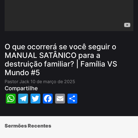
O que ocorrerá se você seguir o
MANUAL SATÂNICO para a
destruição familiar? | Família VS
Mundo #5
Pastor Jack
10 de março de 2025
Compartilhe
WhatsApp
Telegram
Twitter
Facebook
Email
Share
Sermões Recentes