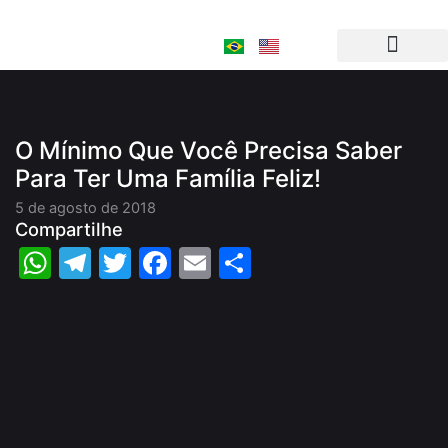
Ir
para
o
conteúdo
O Mínimo Que Você Precisa Saber
Para Ter Uma Família Feliz!
5 de agosto de 2018
Compartilhe
WhatsApp
Telegram
Twitter
Facebook
Email
Share