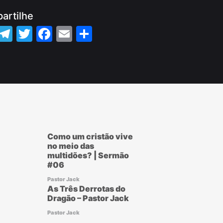
artilhe
WhatsApp
Telegram
Twitter
Facebook
Email
Share
Como um cristão vive
no meio das
multidões? | Sermão
#06
Pastor Jack
As Três Derrotas do
Dragão – Pastor Jack
Pastor Jack