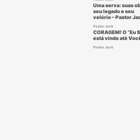
Uma serva: suas ob
seu legado e seu
velório – Pastor Ja
Pastor Jack
CORAGEM! O “Eu S
está vindo até Voc
Pastor Jack