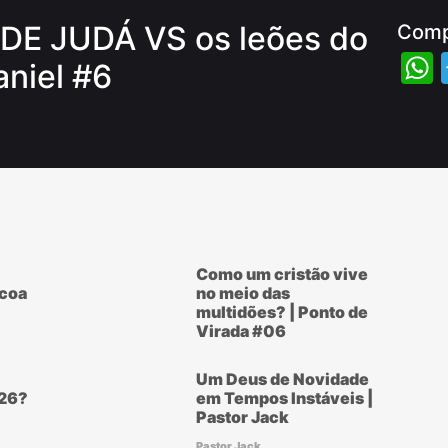
DE JUDÁ VS os leões do
Comp
aniel #6
Como um cristão vive
scoa
no meio das
multidões? | Ponto de
Virada #06
Um Deus de Novidade
26?
em Tempos Instáveis |
Pastor Jack
Pastor Jack