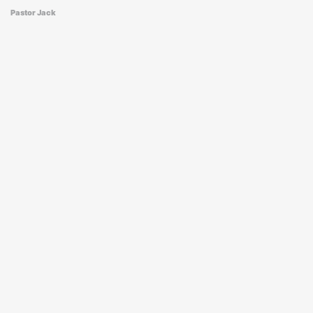
Pastor Jack
Sobre
Mídia
Nossa História
Sermões