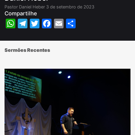
Pastor Daniel Heber
3 de setembro de 2023
Compartilhe
WhatsApp
Telegram
Twitter
Facebook
Email
Share
Sermões Recentes