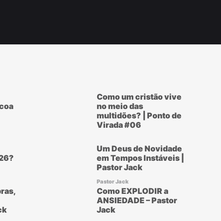
Como um cristão vive
scoa
no meio das
multidões? | Ponto de
Virada #06
Um Deus de Novidade
26?
em Tempos Instáveis |
Pastor Jack
Pastor Jack
ras,
Como EXPLODIR a
ANSIEDADE – Pastor
ck
Jack