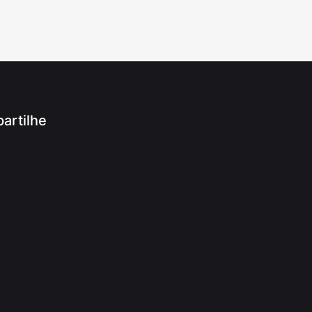
artilhe
App
ram
r
ook