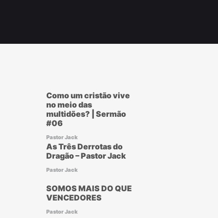
Como um cristão vive
no meio das
multidões? | Sermão
#06
Pastor Jack
As Três Derrotas do
Dragão – Pastor Jack
Pastor Jack
SOMOS MAIS DO QUE
VENCEDORES
Pastor Jack