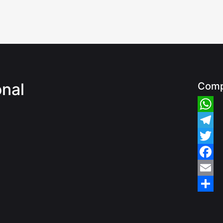
nal
Comp
Whats
Teleg
Twitte
Faceb
Email
Share