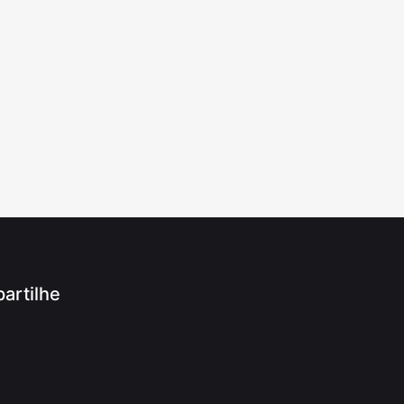
artilhe
App
ram