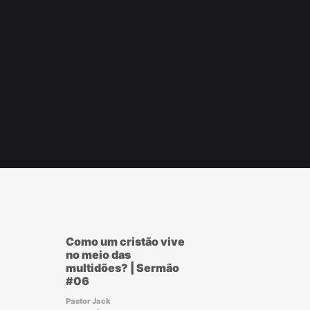
r
ook
Como um cristão vive
no meio das
multidões? | Sermão
#06
Pastor Jack