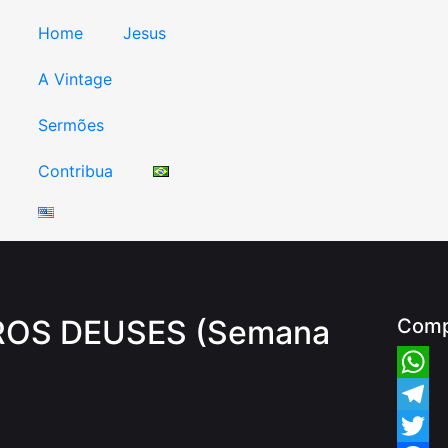
Home
Jesus
A Vintage
Sermões
Contribua
OS DEUSES (Semana
Comp
Whats
Teleg