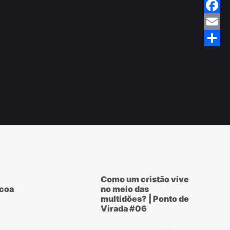
Twitte
Faceb
Email
Share
Como um cristão vive
scoa
no meio das
multidões? | Ponto de
Virada #06