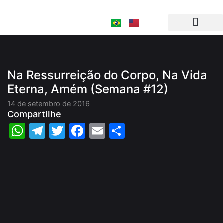
Ir
para
o
conteúdo
Na Ressurreição do Corpo, Na Vida
Eterna, Amém (Semana #12)
14 de setembro de 2016
Compartilhe
WhatsApp
Telegram
Twitter
Facebook
Email
Share