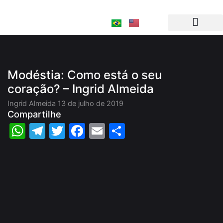
Ir
para
o
conteúdo
Modéstia: Como está o seu
coração? – Ingrid Almeida
Ingrid Almeida
13 de julho de 2019
Compartilhe
WhatsApp
Telegram
Twitter
Facebook
Email
Share