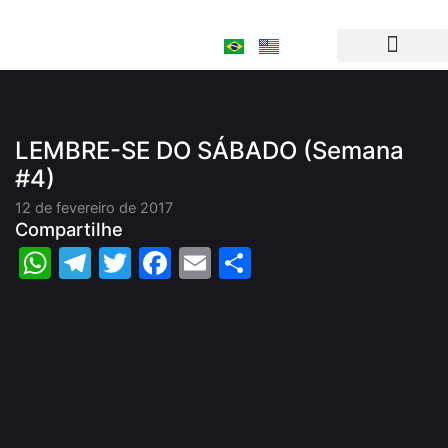
Ir
para
o
conteúdo
LEMBRE-SE DO SÁBADO (Semana
#4)
12 de fevereiro de 2017
Compartilhe
WhatsApp
Telegram
Twitter
Facebook
Email
Share