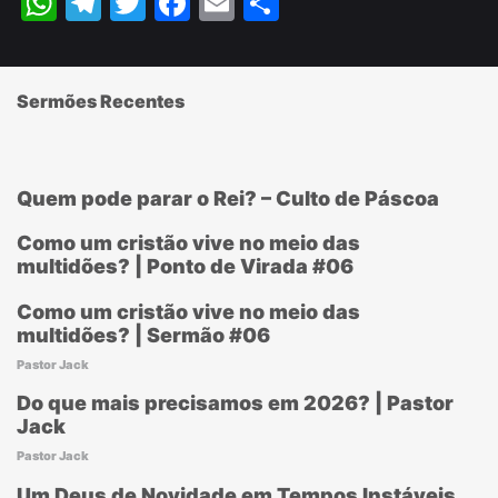
WhatsApp
Telegram
Twitter
Facebook
Email
Share
Sermões Recentes
Quem pode parar o Rei? – Culto de Páscoa
Como um cristão vive no meio das
multidões? | Ponto de Virada #06
Como um cristão vive no meio das
multidões? | Sermão #06
Pastor Jack
Do que mais precisamos em 2026? | Pastor
Jack
Pastor Jack
Um Deus de Novidade em Tempos Instáveis