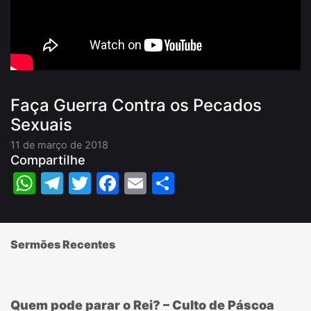
Faça Guerra Contra os Pecados
Sexuais
11 de março de 2018
Compartilhe
WhatsApp
Telegram
Twitter
Facebook
Email
Share
Sermões Recentes
Quem pode parar o Rei? – Culto de Páscoa