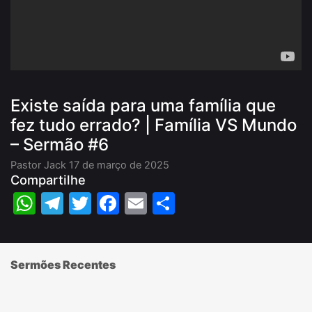
Existe saída para uma família que
fez tudo errado? | Família VS Mundo
– Sermão #6
Pastor Jack
17 de março de 2025
Compartilhe
WhatsApp
Telegram
Twitter
Facebook
Email
Share
Sermões Recentes