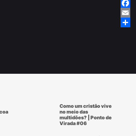
Twitte
Faceb
Email
Share
Como um cristão vive
scoa
no meio das
multidões? | Ponto de
Virada #06