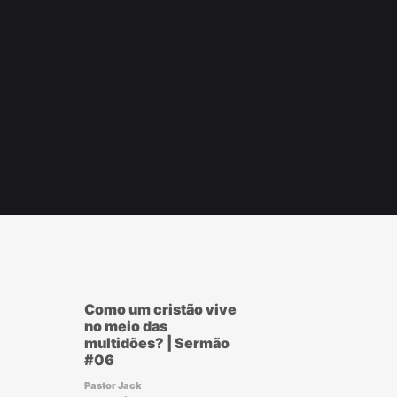
r
ook
Como um cristão vive
no meio das
multidões? | Sermão
#06
Pastor Jack