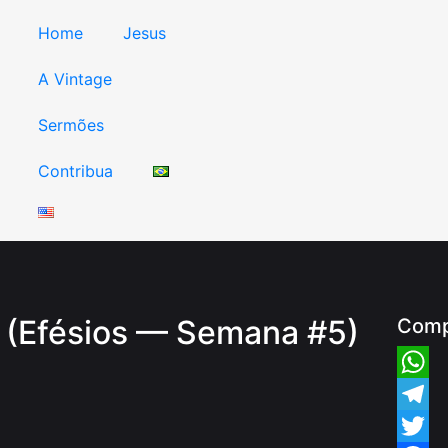
Home
Jesus
A Vintage
Sermões
Contribua
 (Efésios — Semana #5)
Comp
Whats
Teleg