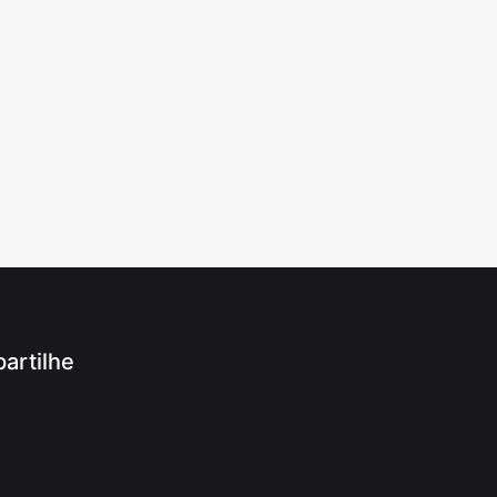
artilhe
App
ram