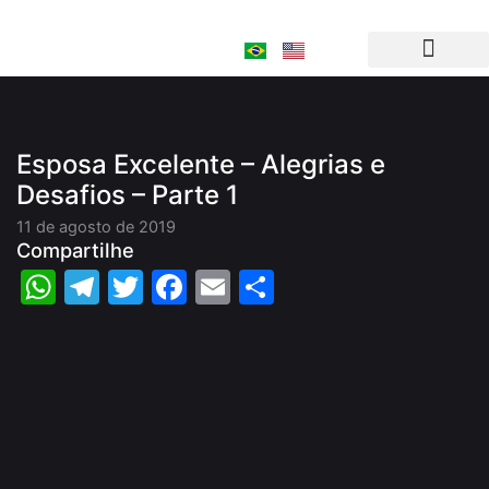
Ir
para
o
conteúdo
Esposa Excelente – Alegrias e
Desafios – Parte 1
11 de agosto de 2019
Compartilhe
WhatsApp
Telegram
Twitter
Facebook
Email
Share