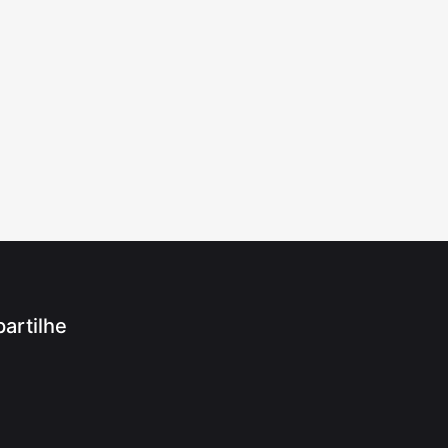
artilhe
App
ram