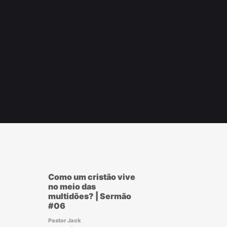
r
ook
Como um cristão vive
no meio das
multidões? | Sermão
#06
Pastor Jack