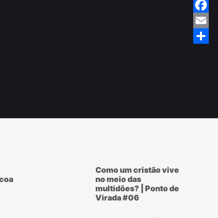
Twitte
Faceb
Email
Share
Como um cristão vive
scoa
no meio das
multidões? | Ponto de
Virada #06