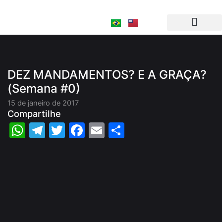
Ir
para
o
conteúdo
DEZ MANDAMENTOS? E A GRAÇA?
(Semana #0)
15 de janeiro de 2017
Compartilhe
WhatsApp
Telegram
Twitter
Facebook
Email
Share