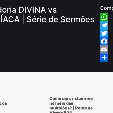
oria DIVINA vs
Comp
ACA | Série de Sermões
Whats
Teleg
Twitte
Faceb
Email
Share
Como um cristão vive
scoa
no meio das
multidões? | Ponto de
Virada #06