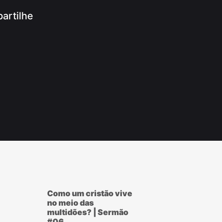
artilhe
App
ram
r
ook
Como um cristão vive
no meio das
multidões? | Sermão
#06