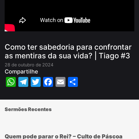
Como ter sabedoria para confrontar
as mentiras da sua vida? | Tiago #3
28 de outubro de 2024
Compartilhe
WhatsApp
Telegram
Twitter
Facebook
Email
Share
Sermões Recentes
Quem pode parar o Rei? – Culto de Páscoa