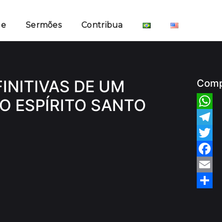
ge
Sermões
Contribua
INITIVAS DE UM
Comp
O ESPÍRITO SANTO
Whats
Teleg
Twitte
Faceb
Email
Share