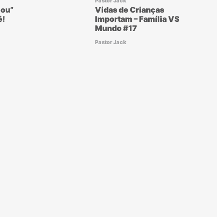
Pastor Jack
ou”
Vidas de Crianças
ê!
Importam – Família VS
Mundo #17
Pastor Jack