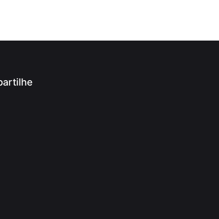
artilhe
App
ram
r
ook