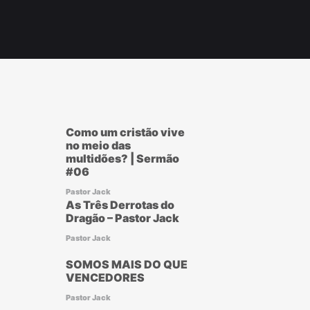
Como um cristão vive
no meio das
multidões? | Sermão
#06
Pastor Jack
As Três Derrotas do
Dragão – Pastor Jack
Pastor Jack
SOMOS MAIS DO QUE
VENCEDORES
Pastor Jack