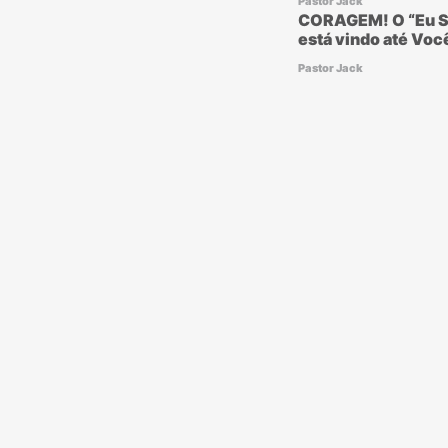
Pastor Jack
CORAGEM! O “Eu S
está vindo até Voc
Pastor Jack