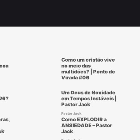
Como um cristão vive
scoa
no meio das
multidões? | Ponto de
Virada #06
Um Deus de Novidade
26?
em Tempos Instáveis |
Pastor Jack
Pastor Jack
ras,
Como EXPLODIR a
ANSIEDADE – Pastor
ck
Jack