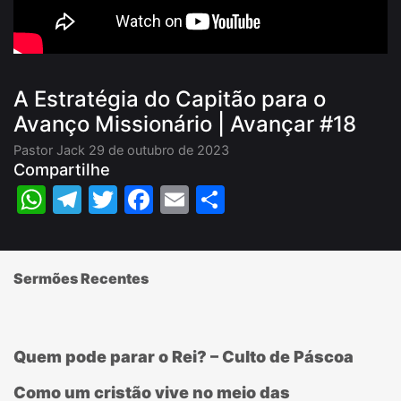
A Estratégia do Capitão para o
Avanço Missionário | Avançar #18
Pastor Jack
29 de outubro de 2023
Compartilhe
WhatsApp
Telegram
Twitter
Facebook
Email
Share
Sermões Recentes
Quem pode parar o Rei? – Culto de Páscoa
Como um cristão vive no meio das