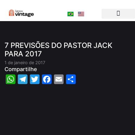
Ir
para
o
conteúdo
7 PREVISÕES DO PASTOR JACK
PARA 2017
1 de janeiro de 2017
Compartilhe
WhatsApp
Telegram
Twitter
Facebook
Email
Share