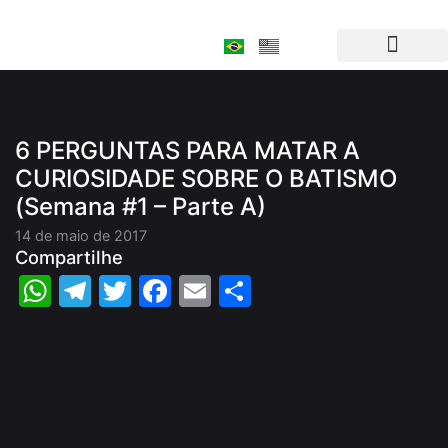
Ir
para
o
conteúdo
6 PERGUNTAS PARA MATAR A
CURIOSIDADE SOBRE O BATISMO
(Semana #1 – Parte A)
14 de maio de 2017
Compartilhe
WhatsApp
Telegram
Twitter
Facebook
Email
Share