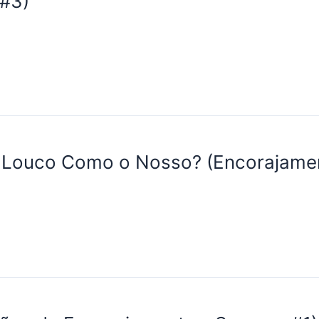
 #3)
 Louco Como o Nosso? (Encorajame