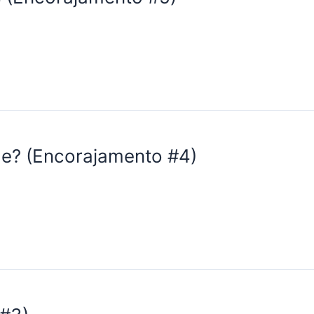
de? (Encorajamento #4)