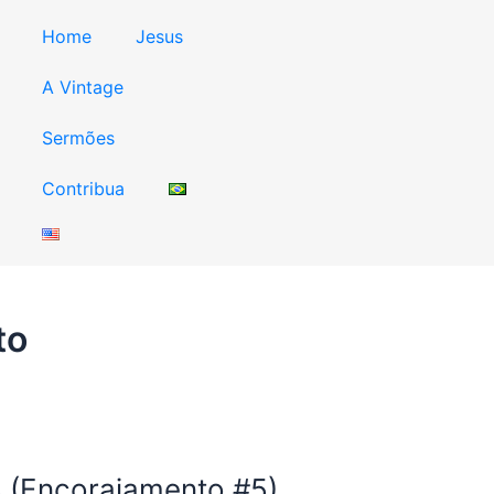
Home
Jesus
A Vintage
Sermões
Contribua
to
 (Encorajamento #5)