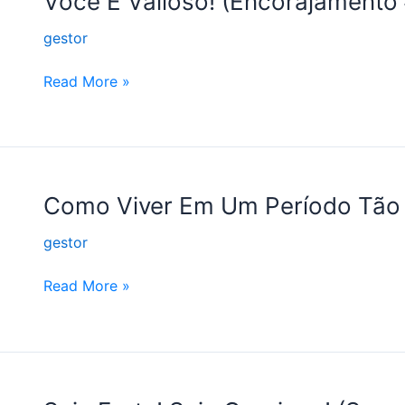
Você É Valioso! (Encorajamento
É
gestor
Valioso!
(Encorajamento
Read More »
#3)
Como
Como Viver Em Um Período Tão
Viver
gestor
Em
Um
Read More »
Período
Tão
Louco
Como
o
Nosso?