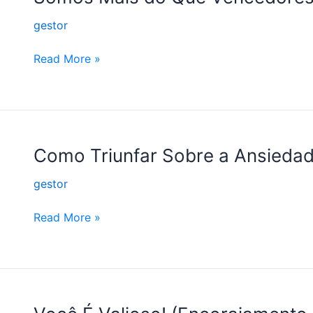
Mais
gestor
do
Que
Read More »
Vencedores
(Encorajamento
#5)
Como
Como Triunfar Sobre a Ansieda
Triunfar
gestor
Sobre
a
Read More »
Ansiedade?
(Encorajamento
#4)
Você