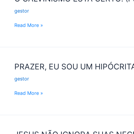
CALVINISMO
gestor
ESTÁ
CERTO!
Read More »
(Pai
Nosso
#7)
PRAZER,
PRAZER, EU SOU UM HIPÓCRITA!
EU
gestor
SOU
UM
Read More »
HIPÓCRITA!
(Pai
Nosso
#6)
JESUS