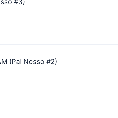
sso #3)
 (Pai Nosso #2)