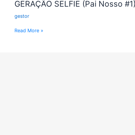
GERAÇÃO
GERAÇÃO SELFIE (Pai Nosso #1
SELFIE
gestor
(Pai
Nosso
Read More »
#1)