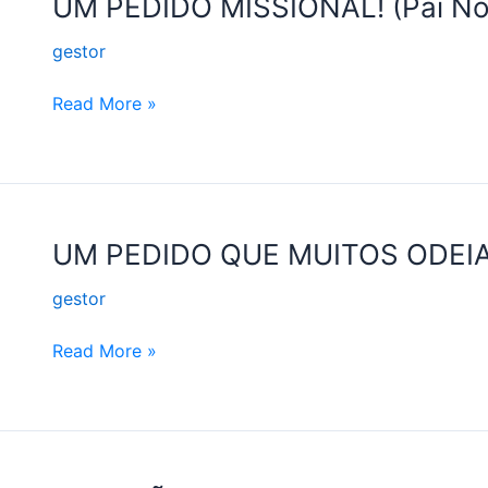
UM
UM PEDIDO MISSIONAL! (Pai No
PEDIDO
gestor
MISSIONAL!
(Pai
Read More »
Nosso
#3)
UM
UM PEDIDO QUE MUITOS ODEIAM
PEDIDO
gestor
QUE
MUITOS
Read More »
ODEIAM
(Pai
Nosso
#2)