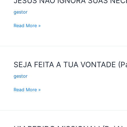
JESUS NÃO IGNORA SUAS NECE
NÃO
gestor
IGNORA
SUAS
Read More »
NECESSIDADES
(Pai
Nosso
#5)
SEJA
SEJA FEITA A TUA VONTADE (Pa
FEITA
gestor
A
TUA
Read More »
VONTADE
(Pai
Nosso
#4)