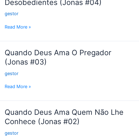
Desobedientes (Jonas #04)
Ama
os
gestor
Desobedientes
(Jonas
Read More »
#04)
Quando
Quando Deus Ama O Pregador
Deus
(Jonas #03)
Ama
O
gestor
Pregador
(Jonas
Read More »
#03)
Quando
Quando Deus Ama Quem Não Lhe
Deus
Conhece (Jonas #02)
Ama
Quem
gestor
Não