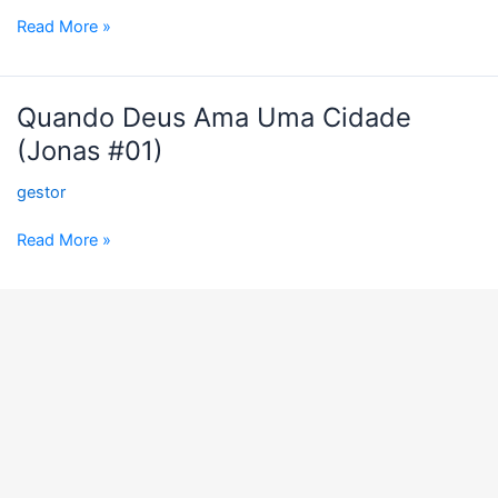
Lhe
Read More »
Conhece
(Jonas
#02)
Quando
Quando Deus Ama Uma Cidade
Deus
(Jonas #01)
Ama
Uma
gestor
Cidade
(Jonas
Read More »
#01)