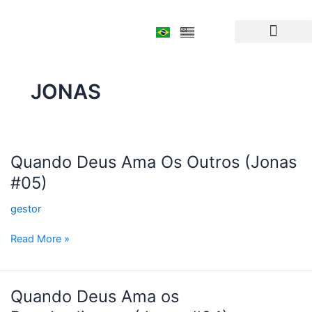
Ir
para
o
conteúdo
JONAS
Quando
Quando Deus Ama Os Outros (Jonas
Deus
#05)
Ama
Os
gestor
Outros
(Jonas
Read More »
#05)
Quando
Quando Deus Ama os
Deus