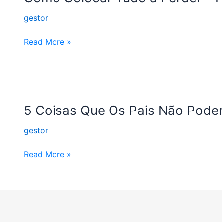
Colocar
gestor
Tudo
a
Read More »
Perder
–
Pastor
Jack
5
5 Coisas Que Os Pais Não Pod
Coisas
gestor
Que
Os
Read More »
Pais
Não
Podem
Esquecer