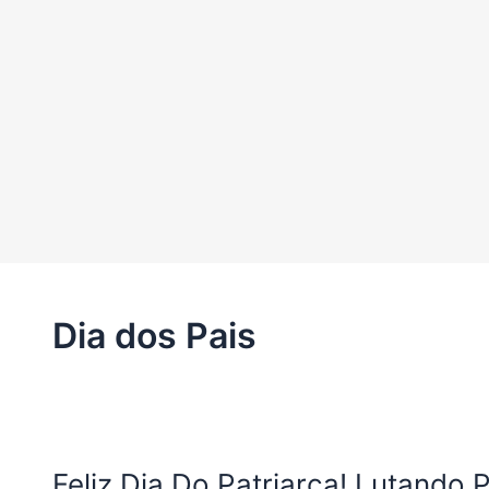
Ir
para
o
conteúdo
Dia dos Pais
Feliz
Feliz Dia Do Patriarca! Lutando 