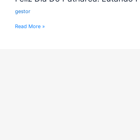
Dia
gestor
Do
Patriarca!
Read More »
Lutando
Pelo
Patriarcado!