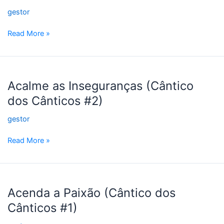
Dos
gestor
Cânticos
#3)
Read More »
Acalme
as
Acalme as Inseguranças (Cântico
Inseguranças
dos Cânticos #2)
(Cântico
dos
gestor
Cânticos
#2)
Read More »
Acenda
a
Acenda a Paixão (Cântico dos
Paixão
Cânticos #1)
(Cântico
dos