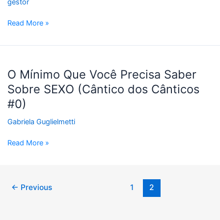
gestor
Cânticos
#1)
Read More »
O
Mínimo
O Mínimo Que Você Precisa Saber
Que
Sobre SEXO (Cântico dos Cânticos
Você
#0)
Precisa
Saber
Gabriela Guglielmetti
Sobre
SEXO
Read More »
(Cântico
dos
Cânticos
#0)
←
Previous
1
2