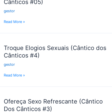
Cânticos #05)
Raposinhas
(Cântico
gestor
dos
Cânticos
Read More »
#05)
Troque
Elogios
Troque Elogios Sexuais (Cântico dos
Sexuais
Cânticos #4)
(Cântico
dos
gestor
Cânticos
#4)
Read More »
Ofereça
Sexo
Ofereça Sexo Refrescante (Cântico
Refrescante
Dos Cânticos #3)
(Cântico