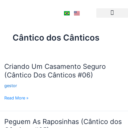
Ir
para
o
conteúdo
Cântico dos Cânticos
Criando
Criando Um Casamento Seguro
Um
(Cântico Dos Cânticos #06)
Casamento
Seguro
gestor
(Cântico
Dos
Read More »
Cânticos
#06)
Peguem
Peguem As Raposinhas (Cântico dos
As