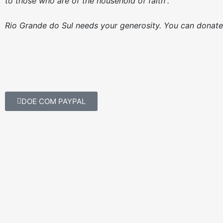
to those who are of the household of faith”.
Rio Grande do Sul needs your generosity. You can donat
DOE COM PAYPAL