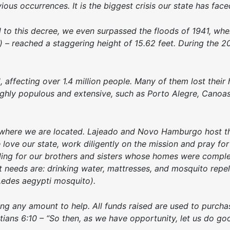
ious occurrences. It is the biggest crisis our state has face
d to this decree, we even surpassed the floods of 1941, whe
e) – reached a staggering height of 15.62 feet. During the 
d, affecting over 1.4 million people. Many of them lost thei
ighly populous and extensive, such as Porto Alegre, Canoas
d where we are located. Lajeado and Novo Hamburgo host t
ve our state, work diligently on the mission and pray for 
viding for our brothers and sisters whose homes were comple
t needs are: drinking water, mattresses, and mosquito repel
Aedes aegypti mosquito).
ng any amount to help. All funds raised are used to purchas
alatians 6:10 – “So then, as we have opportunity, let us do g