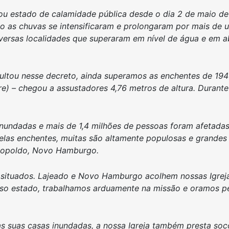
etou estado de calamidade pública desde o dia 2 de maio 
do as chuvas se intensificaram e prolongaram por mais de 
ersas localidades que superaram em nível de água e em ab
ultou nesse decreto, ainda superamos as enchentes de 1941
re) – chegou a assustadores 4,76 metros de altura. Durant
inundadas e mais de 1,4 milhões de pessoas foram afetada
 pelas enchentes, muitas são altamente populosas e grande
Leopoldo, Novo Hamburgo.
 situados. Lajeado e Novo Hamburgo acolhem nossas Igreja
sso estado, trabalhamos arduamente na missão e oramos pe
 as suas casas inundadas, a nossa Igreja também presta s