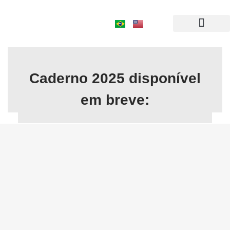
Skip
to
content
Who We Are
Caderno 2025 disponível
em breve: