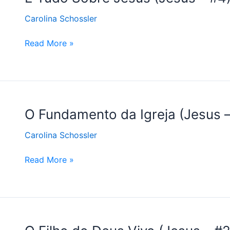
Tudo
Carolina Schossler
Sobre
Jesus
Read More »
(Jesus
–
#4)
O
O Fundamento da Igreja (Jesus –
Fundamento
Carolina Schossler
da
Igreja
Read More »
(Jesus
–
#3)
O