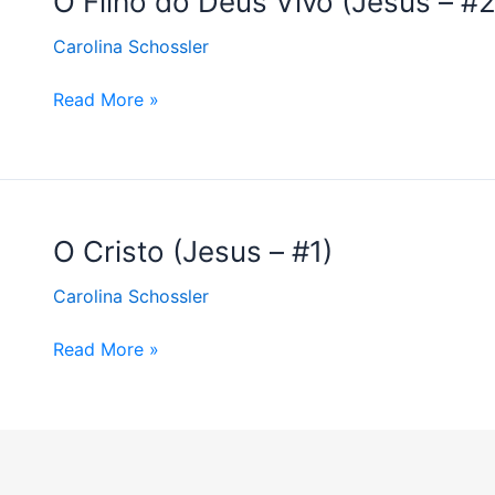
O Filho do Deus Vivo (Jesus – #2
Filho
Carolina Schossler
do
Deus
Read More »
Vivo
(Jesus
–
#2)
O
O Cristo (Jesus – #1)
Cristo
Carolina Schossler
(Jesus
–
Read More »
#1)